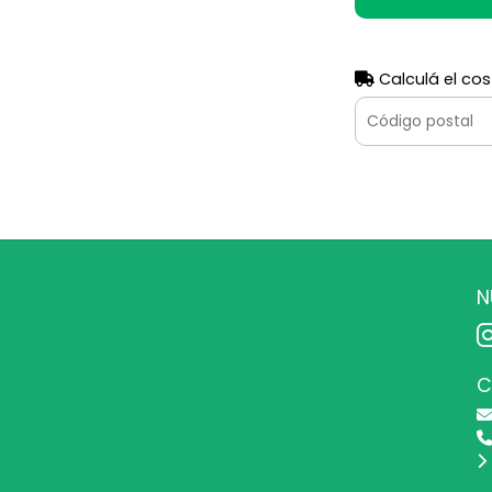
Calculá el cos
N
C