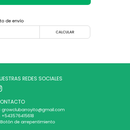
to de envío
CALCULAR
UESTRAS REDES SOCIALES
ONTACTO
growclubarroyito@gmail.com
+543576415618
Botón de arrepentimiento