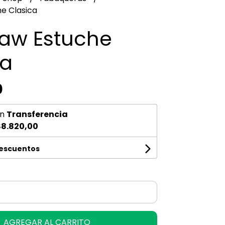
e Clasica
Raw Estuche
ca
0
n
Transferencia
8.820,00
descuentos
AGREGAR AL CARRITO