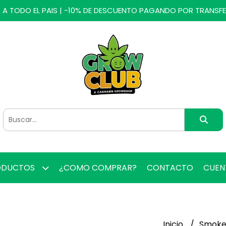
 A TODO EL PAIS | -10% DE DESCUENTO PAGANDO POR TRANSF
ODUCTOS
¿COMO COMPRAR?
CONTACTO
CUE
Inicio
Smoke